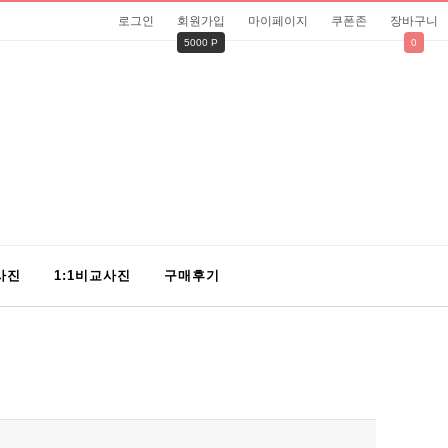
로그인
회원가입
마이페이지
쿠폰존
장바구니
5000 P
0
사진
1:1비교사진
구매후기