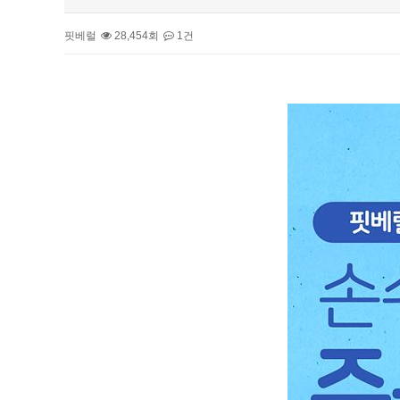
핏베럴
28,454회
1건
본문