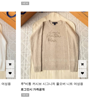
NEW
트 여성용
루*비통 커시브 시그니처 풀오버 니트 여성용
로그인시 가격공개
NEW