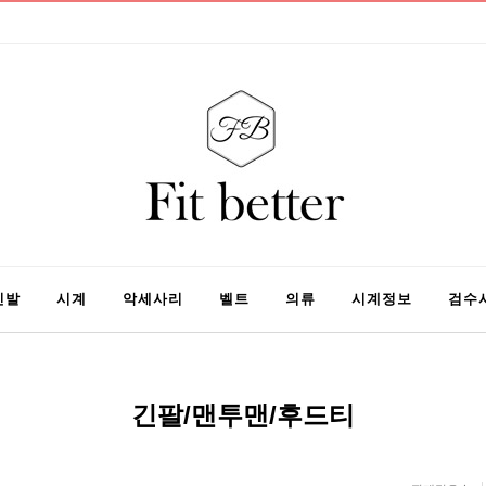
신발
시계
악세사리
벨트
의류
시계정보
검수
긴팔/맨투맨/후드티