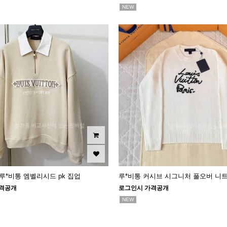
NEW
 루*비통 엠벨리시드 pk 집업
루*비통 커시브 시그니처 풀오버 니
격공개
로그인시 가격공개
NEW