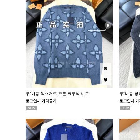
루*비통 텍스처드 코튼 크루넥 니트
루*비통 청
로그인시 가격공개
로그인시 가
NEW
NEW