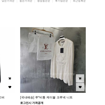
낮은가격순
높은가격순
평점높은순
후기많은순
최근등록순
오버
[국내배송] 루*비통 케이블 크루넥 니트
로그인시 가격공개