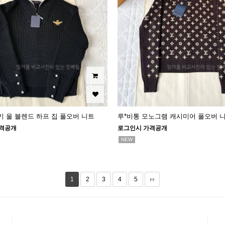
키 울 블렌드 하프 집 풀오버 니트
루*비통 모노그램 캐시미어 풀오버 
격공개
로그인시 가격공개
NEW
1
2
3
4
5