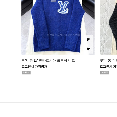
루*비통 LV 인따르시아 크루넥 니트
루*비통 청
로그인시 가격공개
로그인시 가
NEW
NEW
맨끝