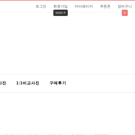
로그인
회원가입
마이페이지
쿠폰존
장바구니
5000 P
0
사진
1:1비교사진
구매후기