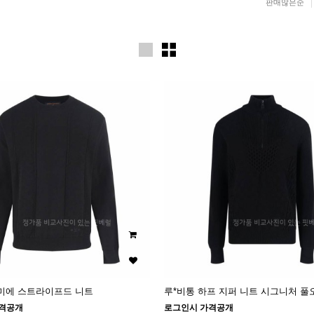
판매많은순
다미에 스트라이프드 니트
루*비통 하프 지퍼 니트 시그니처 풀
격공개
로그인시 가격공개