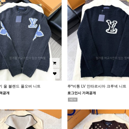
키 울 블렌드 풀오버 니트
루*비통 LV 인따르시아 크루넥 니트
격공개
로그인시 가격공개
NEW