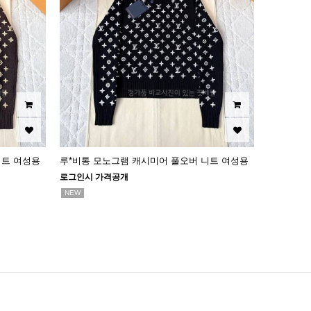
니트 여성용
루*비통 모노그램 캐시미어 풀오버 니트 여성용
로그인시 가격공개
NEW