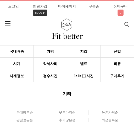
로그인
회원가입
마이페이지
쿠폰존
장바구니
5000 P
0
국내배송
가방
지갑
신발
시계
악세사리
벨트
의류
시계정보
검수사진
1:1비교사진
구매후기
기타
판매많은순
낮은가격순
높은가격순
평점높은순
후기많은순
최근등록순