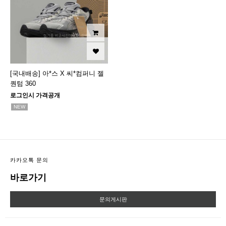
[국내배송] 아*스 X 씨*컴퍼니 젤
퀀텀 360
로그인시 가격공개
NEW
카카오톡 문의
바로가기
문의게시판