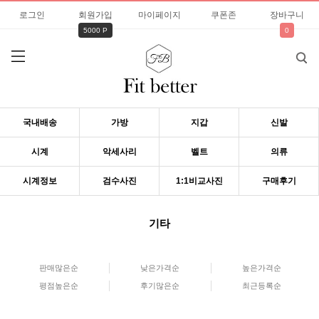
로그인
회원가입
마이페이지
쿠폰존
장바구니
5000 P
0
국내배송
가방
지갑
신발
시계
악세사리
벨트
의류
시계정보
검수사진
1:1비교사진
구매후기
기타
판매많은순
낮은가격순
높은가격순
평점높은순
후기많은순
최근등록순