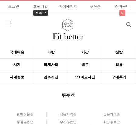
로그인
회원가입
마이페이지
쿠폰존
장바구니
5000 P
0
국내배송
가방
지갑
신발
시계
악세사리
벨트
의류
시계정보
검수사진
1:1비교사진
구매후기
뚜주흐
판매많은순
낮은가격순
높은가격순
평점높은순
후기많은순
최근등록순