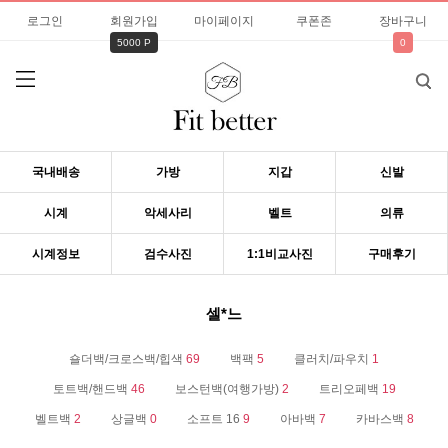
로그인
회원가입
마이페이지
쿠폰존
장바구니
5000 P
0
국내배송
가방
지갑
신발
시계
악세사리
벨트
의류
시계정보
검수사진
1:1비교사진
구매후기
셀*느
숄더백/크로스백/힙색
69
백팩
5
클러치/파우치
1
토트백/핸드백
46
보스턴백(여행가방)
2
트리오페백
19
벨트백
2
상글백
0
소프트 16
9
아바백
7
카바스백
8