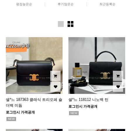
평점높은순
후기많은순
최근등록순
셀*느 187363 클래식 트리오페 숄
셀*느 118112 니노백 틴
더백 미듐
로그인시 가격공개
로그인시 가격공개
NEW
NEW