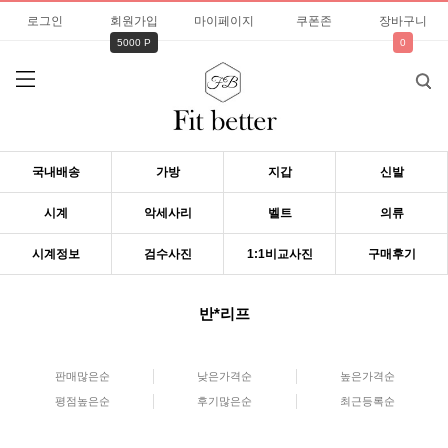
로그인
회원가입
마이페이지
쿠폰존
장바구니
5000 P
0
국내배송
가방
지갑
신발
시계
악세사리
벨트
의류
시계정보
검수사진
1:1비교사진
구매후기
반*리프
판매많은순
낮은가격순
높은가격순
평점높은순
후기많은순
최근등록순