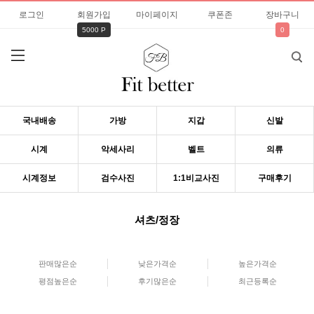
로그인
회원가입
마이페이지
쿠폰존
장바구니
5000 P
0
국내배송
가방
지갑
신발
시계
악세사리
벨트
의류
시계정보
검수사진
1:1비교사진
구매후기
셔츠/정장
판매많은순
낮은가격순
높은가격순
평점높은순
후기많은순
최근등록순