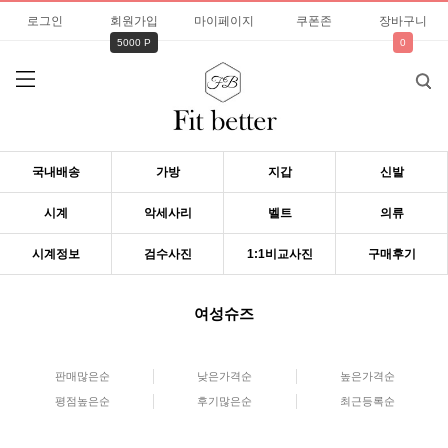
로그인
회원가입
마이페이지
쿠폰존
장바구니
5000 P
0
국내배송
가방
지갑
신발
시계
악세사리
벨트
의류
시계정보
검수사진
1:1비교사진
구매후기
여성슈즈
판매많은순
낮은가격순
높은가격순
평점높은순
후기많은순
최근등록순