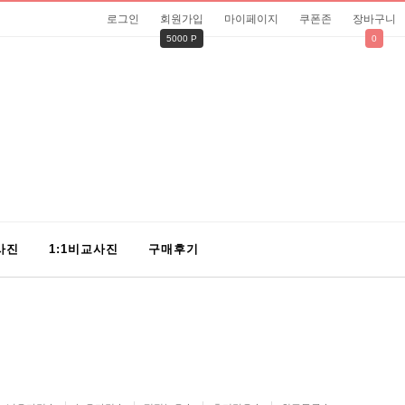
로그인
회원가입
마이페이지
쿠폰존
장바구니
5000 P
0
사진
1:1비교사진
구매후기