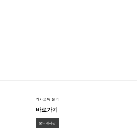
이미지크게보기
이미지작게보기
카카오톡 문의
바로가기
문의게시판