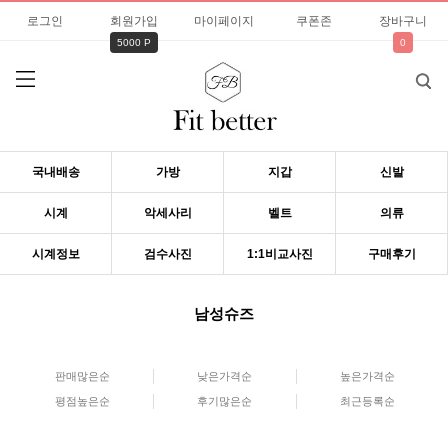
로그인
회원가입
마이페이지
쿠폰존
장바구니
5000 P
0
국내배송
가방
지갑
신발
시계
악세사리
벨트
의류
시계정보
검수사진
1:1비교사진
구매후기
남성슈즈
판매많은순
낮은가격순
높은가격순
평점높은순
후기많은순
최근등록순