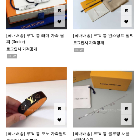
[국내배송] 루*비통 래더 가죽 팔
[국내배송] 루*비통 인스팅트 팔찌
찌 (3color)
로그인시 가격공개
로그인시 가격공개
NEW
NEW
[국내배송] 루*비통 모노 가죽팔찌
[국내배송] 루*비통 블루밍 서플
브레이슬릿