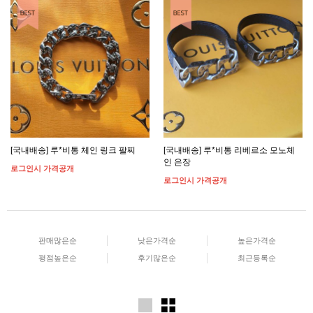
[국내배송] 루*비통 체인 링크 팔찌
[국내배송] 루*비통 리베르소 모노체
인 은장
로그인시 가격공개
로그인시 가격공개
판매많은순
낮은가격순
높은가격순
평점높은순
후기많은순
최근등록순