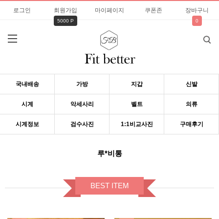
로그인
회원가입
마이페이지
쿠폰존
장바구니
5000 P
0
국내배송
가방
지갑
신발
시계
악세사리
벨트
의류
시계정보
검수사진
1:1비교사진
구매후기
루*비통
BEST ITEM