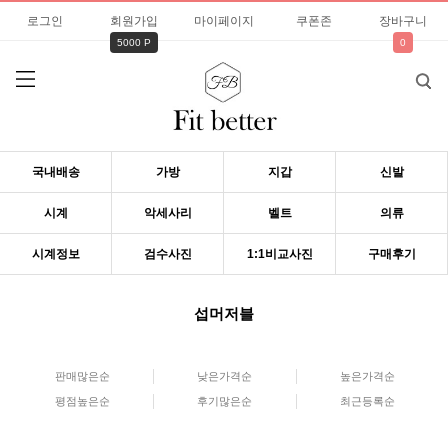
로그인
회원가입
마이페이지
쿠폰존
장바구니
5000 P
0
국내배송
가방
지갑
신발
시계
악세사리
벨트
의류
시계정보
검수사진
1:1비교사진
구매후기
섭머저블
판매많은순
낮은가격순
높은가격순
평점높은순
후기많은순
최근등록순