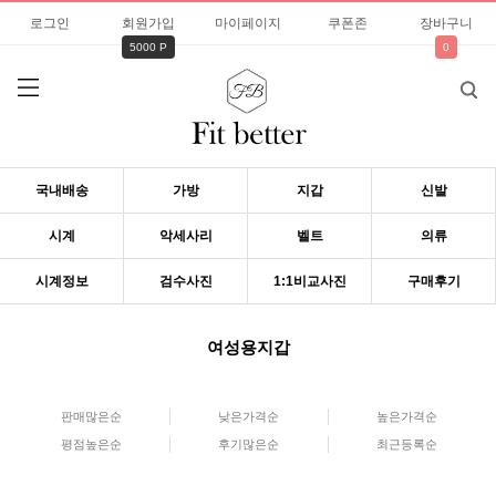
로그인
회원가입
마이페이지
쿠폰존
장바구니
5000 P
0
국내배송
가방
지갑
신발
시계
악세사리
벨트
의류
시계정보
검수사진
1:1비교사진
구매후기
여성용지갑
판매많은순
낮은가격순
높은가격순
평점높은순
후기많은순
최근등록순