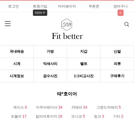
로그인
회원가입
마이페이지
쿠폰존
장바구니
5000 P
0
국내배송
가방
지갑
신발
시계
악세사리
벨트
의류
시계정보
검수사진
1:1비교사진
구매후기
태*호이어
케이스
0
아쿠아레이서
34
까레라
34
그랜드까레라
5
포뮬러
17
칼리버호이어
18
모나코
5
링크
3
기타
2