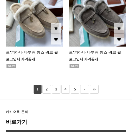
로*피아나 바부슈 참스 워크 뮬
로*피아나 바부슈 참스 워크 뮬
로그인시 가격공개
로그인시 가격공개
NEW
NEW
1
2
3
4
5
카카오톡 문의
바로가기