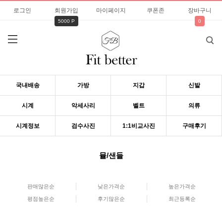
로그인
회원가입
마이페이지
쿠폰존
장바구니
5000 P
0
국내배송
가방
지갑
신발
시계
악세사리
벨트
의류
시계정보
검수사진
1:1비교사진
구매후기
뮬/샌들
판매많은순
낮은가격순
높은가격순
평점높은순
후기많은순
최근등록순