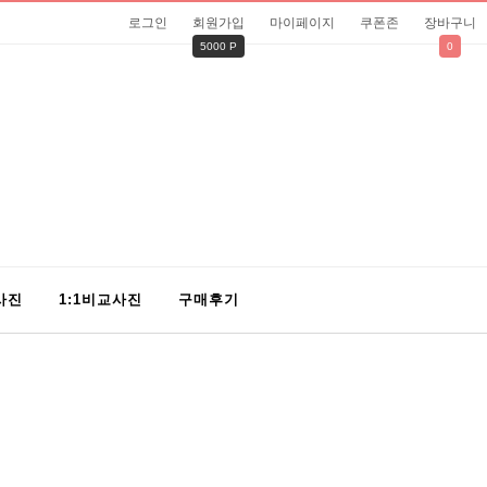
로그인
회원가입
마이페이지
쿠폰존
장바구니
5000 P
0
사진
1:1비교사진
구매후기