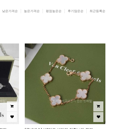
낮은가격순
높은가격순
평점높은순
후기많은순
최근등록순