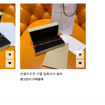
반클리프앤 아펠 알함브라 팔찌
로그인시 가격공개