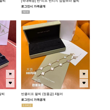
 팔찌
[국내배송] 반*리프 빈티지 암함브라 팔찌
로그인시 가격공개
NEW
팔찌
반클리프 팔찌 (정품급) 4컬러
로그인시 가격공개
1:1비교