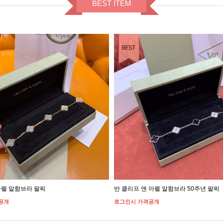
BEST ITEM
BEST ITEM
펠 알함브라 팔찌
반 클리프 앤 아펠 알함브라 50주년 팔찌
공개
로그인시 가격공개