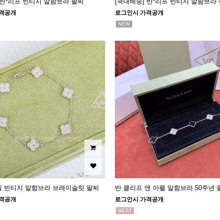
 반*리프 빈티지 알함브라 팔찌
[국내배송] 반*리프 빈티지 알함브라
격공개
로그인시 가격공개
NEW
펠 빈티지 알함브라 브레이슬릿 팔찌
반 클리프 앤 아펠 알함브라 50주년 
격공개
로그인시 가격공개
BEST