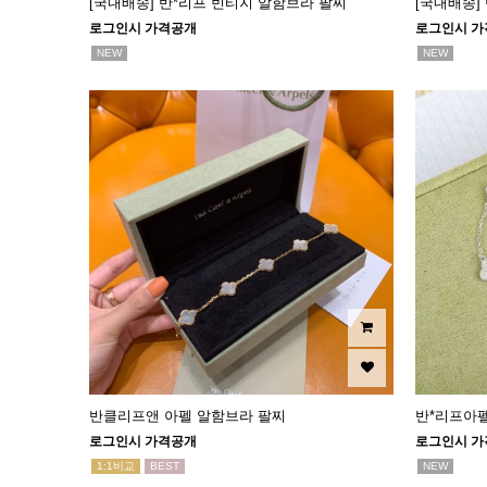
[국내배송] 반*리프 빈티지 알함브라 팔찌
[국내배송]
로그인시 가격공개
로그인시 가
NEW
NEW
반클리프앤 아펠 알함브라 팔찌
반*리프아
로그인시 가격공개
로그인시 가
1:1비교
BEST
NEW