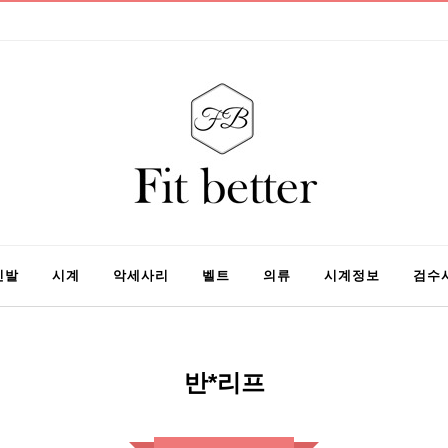
신발
시계
악세사리
벨트
의류
시계정보
검수
반*리프