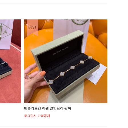
반클리프앤 아펠 알함브라 팔찌
반 클리프 
로그인시 가격공개
로그인시 가