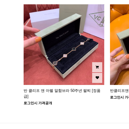
반 클리프 앤 아펠 알함브라 50주년 팔찌 [정품
반클리프앤
급]
로그인시 가
로그인시 가격공개