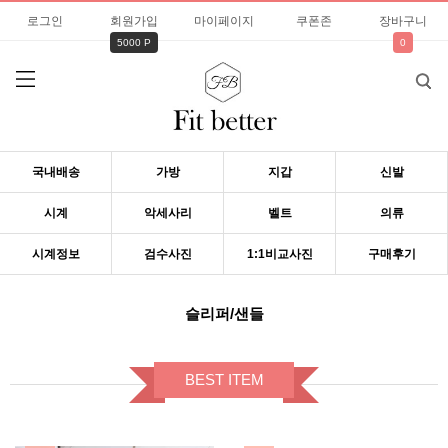
로그인
회원가입
마이페이지
쿠폰존
장바구니
5000 P
0
국내배송
가방
지갑
신발
시계
악세사리
벨트
의류
시계정보
검수사진
1:1비교사진
구매후기
슬리퍼/샌들
BEST ITEM