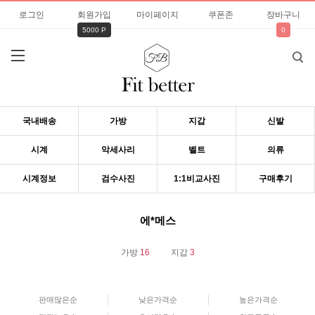
로그인
회원가입
마이페이지
쿠폰존
장바구니
5000 P
0
국내배송
가방
지갑
신발
시계
악세사리
벨트
의류
시계정보
검수사진
1:1비교사진
구매후기
에*메스
가방
16
지갑
3
판매많은순
낮은가격순
높은가격순