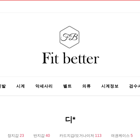
신발
시계
악세사리
벨트
의류
시계정보
검수
디*
장지갑
23
반지갑
40
카드지갑/오거나이저
113
여권케이스
5