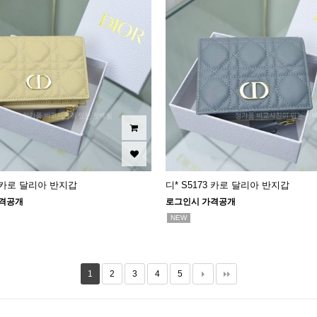
3 카로 달리아 반지갑
디* S5173 카로 달리아 반지갑
격공개
로그인시 가격공개
NEW
1
2
3
4
5