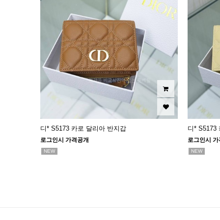
디* S5173 카로 달리아 반지갑
디* S517
로그인시 가격공개
로그인시 가
NEW
NEW
다음
맨끝