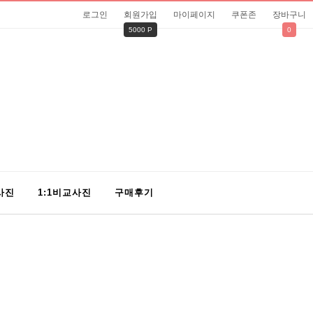
로그인
회원가입
마이페이지
쿠폰존
장바구니
5000 P
0
사진
1:1비교사진
구매후기