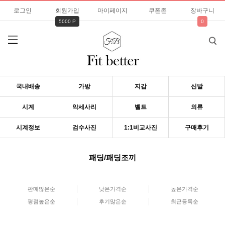
로그인
회원가입
마이페이지
쿠폰존
장바구니
5000 P
0
국내배송
가방
지갑
신발
시계
악세사리
벨트
의류
시계정보
검수사진
1:1비교사진
구매후기
패딩/패딩조끼
판매많은순
낮은가격순
높은가격순
평점높은순
후기많은순
최근등록순