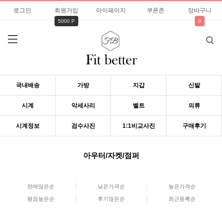
로그인
회원가입
마이페이지
쿠폰존
장바구니
5000 P
0
국내배송
가방
지갑
신발
시계
악세사리
벨트
의류
시계정보
검수사진
1:1비교사진
구매후기
아우터/자켓/점퍼
판매많은순
낮은가격순
높은가격순
평점높은순
후기많은순
최근등록순