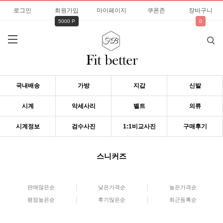
로그인
회원가입
마이페이지
쿠폰존
장바구니
5000 P
0
국내배송
가방
지갑
신발
시계
악세사리
벨트
의류
시계정보
검수사진
1:1비교사진
구매후기
스니커즈
판매많은순
낮은가격순
높은가격순
평점높은순
후기많은순
최근등록순