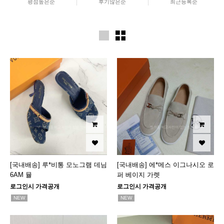
평점높은순
후기많은순
최근등록순
[국내배송] 루*비통 모노그램 데님
[국내배송] 에*메스 이그나시오 로
6AM 뮬
퍼 베이지 가렛
로그인시 가격공개
로그인시 가격공개
NEW
NEW