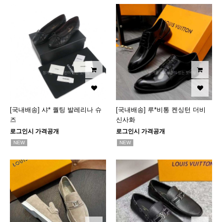
[국내배송] 샤* 퀄팅 발레리나 슈
[국내배송] 루*비통 켄싱턴 더비
즈
신사화
로그인시 가격공개
로그인시 가격공개
NEW
NEW