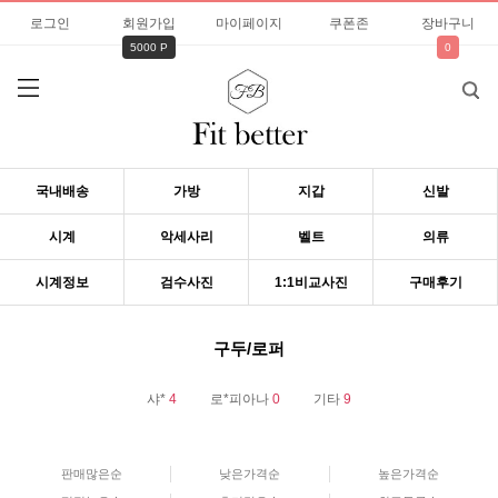
로그인
회원가입
마이페이지
쿠폰존
장바구니
5000 P
0
국내배송
가방
지갑
신발
시계
악세사리
벨트
의류
시계정보
검수사진
1:1비교사진
구매후기
구두/로퍼
샤*
4
로*피아나
0
기타
9
판매많은순
낮은가격순
높은가격순