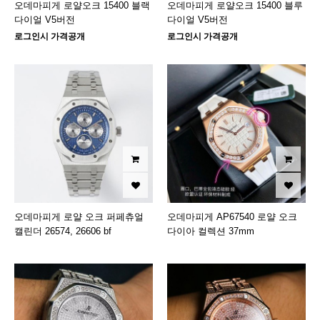
오데마피게 로얄오크 15400 블랙
오데마피게 로얄오크 15400 블루
다이얼 V5버전
다이얼 V5버전
로그인시 가격공개
로그인시 가격공개
오데마피게 로얄 오크 퍼페츄얼
오데마피게 AP67540 로얄 오크
캘린더 26574, 26606 bf
다이아 컬렉션 37mm