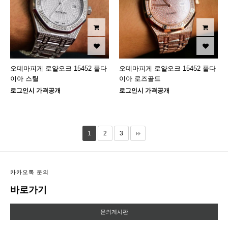
오데마피게 로얄오크 15452 풀다
오데마피게 로얄오크 15452 풀다
이아 스틸
이아 로즈골드
로그인시 가격공개
로그인시 가격공개
1
2
3
카카오톡 문의
바로가기
문의게시판