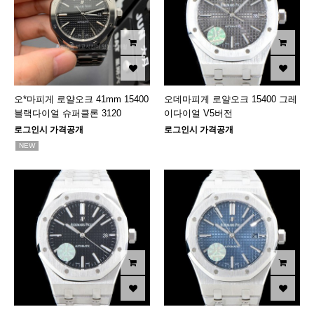
오*마피게 로얄오크 41mm 15400
오데마피게 로얄오크 15400 그레
블랙다이얼 슈퍼클론 3120
이다이얼 V5버전
로그인시 가격공개
로그인시 가격공개
NEW