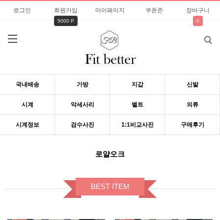
로그인
회원가입
마이페이지
쿠폰존
장바구니
5000 P
0
국내배송
가방
지갑
신발
시계
악세사리
벨트
의류
시계정보
검수사진
1:1비교사진
구매후기
로얄오크
BEST ITEM