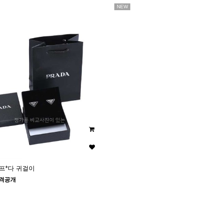
NEW
 프*다 귀걸이
격공개