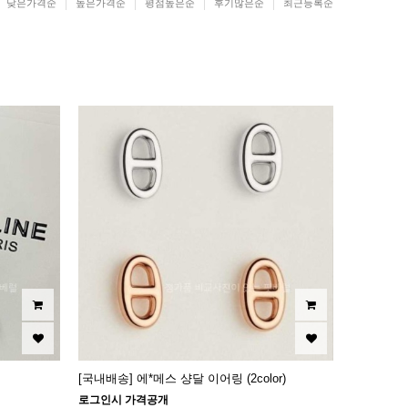
낮은가격순
높은가격순
평점높은순
후기많은순
최근등록순
[국내배송] 에*메스 샹달 이어링 (2color)
로그인시 가격공개