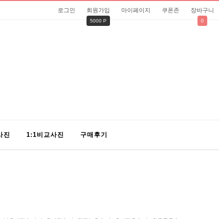
로그인
회원가입
마이페이지
쿠폰존
장바구니
5000 P
0
사진
1:1비교사진
구매후기