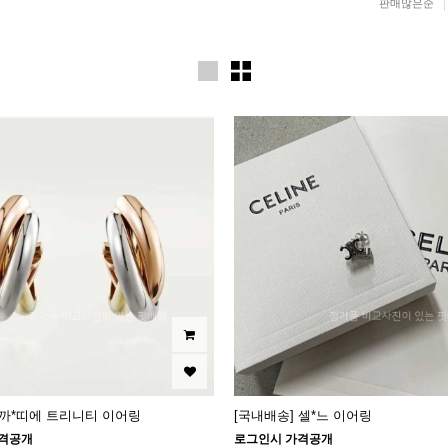
판매많은순
 까*띠에 트리니티 이어링
[국내배송] 셀*느 이어링
격공개
로그인시 가격공개