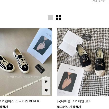
판매많은순
 샤* 캔버스 스니커즈 BLACK
[국내배송] 샤* 체인 로퍼
격공개
로그인시 가격공개