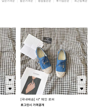
낮은가격순
높은가격순
평점높은순
후기많은순
최근등록순
[국내배송] 샤* 체인 로퍼
로그인시 가격공개