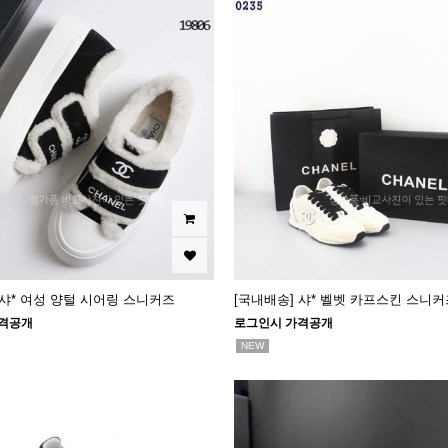
 샤* 여성 양털 시어링 스니커즈
[국내배송] 샤* 벨벳 카프스킨 스니커
격공개
로그인시 가격공개
NEW