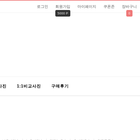
로그인
회원가입
마이페이지
쿠폰존
장바구니
5000 P
0
사진
1:1비교사진
구매후기