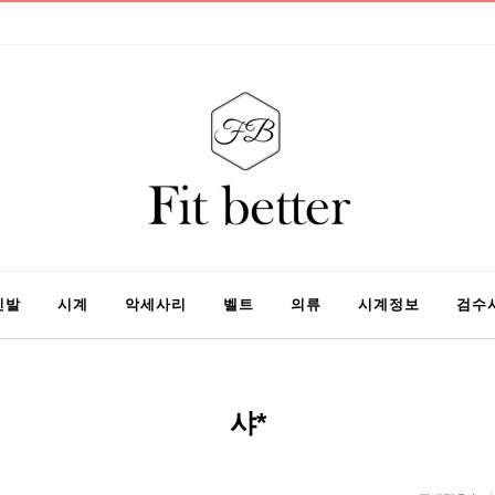
신발
시계
악세사리
벨트
의류
시계정보
검수
샤*