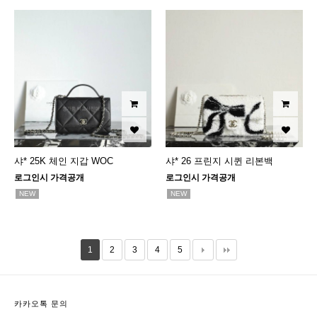
샤* 25K 체인 지갑 WOC
샤* 26 프린지 시퀸 리본백
로그인시 가격공개
로그인시 가격공개
NEW
NEW
1
2
3
4
5
카카오톡 문의