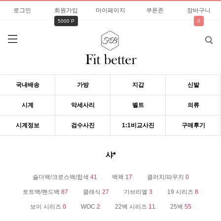
로그인
회원가입
마이페이지
쿠폰존
장바구니
5000 P
0
국내배송
가방
지갑
신발
시계
악세사리
벨트
의류
시계정보
검수사진
1:1비교사진
구매후기
샤*
숄더백/크로스백/힙색
41
백팩
17
클러치/파우치
0
토트백/핸드백
87
클래식
27
가브리엘
3
19 시리즈
8
보이 시리즈
0
WOC
2
22백 시리즈
11
25백
55