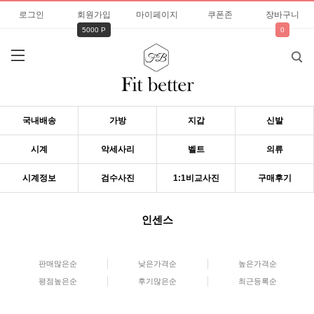
로그인
회원가입
마이페이지
쿠폰존
장바구니
5000 P
0
국내배송
가방
지갑
신발
시계
악세사리
벨트
의류
시계정보
검수사진
1:1비교사진
구매후기
인센스
판매많은순
낮은가격순
높은가격순
평점높은순
후기많은순
최근등록순