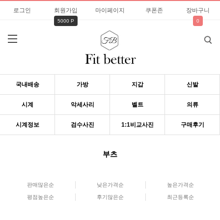
로그인
회원가입
마이페이지
쿠폰존
장바구니
5000 P
0
국내배송
가방
지갑
신발
시계
악세사리
벨트
의류
시계정보
검수사진
1:1비교사진
구매후기
부츠
판매많은순
낮은가격순
높은가격순
평점높은순
후기많은순
최근등록순