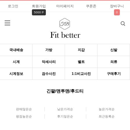
로그인
회원가입
마이페이지
쿠폰존
장바구니
5000 P
0
국내배송
가방
지갑
신발
시계
악세사리
벨트
의류
시계정보
검수사진
1:1비교사진
구매후기
긴팔/맨투맨/후드티
판매많은순
낮은가격순
높은가격순
평점높은순
후기많은순
최근등록순