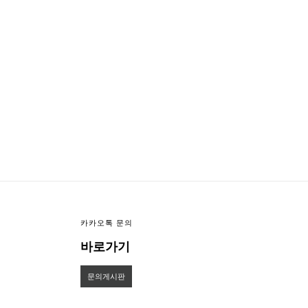
이미지크게보기
이미지작게보기
카카오톡 문의
바로가기
문의게시판