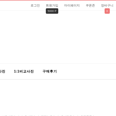
로그인
회원가입
마이페이지
쿠폰존
장바구니
5000 P
0
사진
1:1비교사진
구매후기