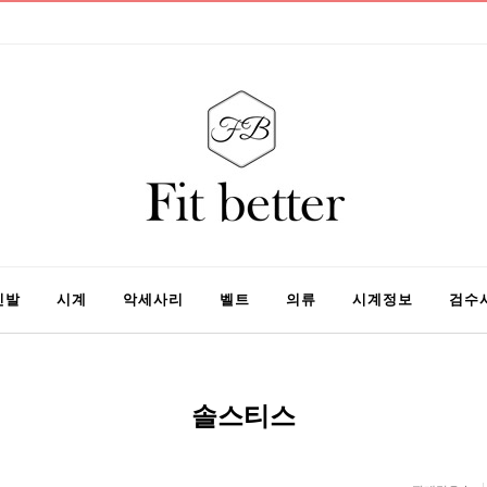
신발
시계
악세사리
벨트
의류
시계정보
검수
솔스티스