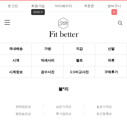
로그인
회원가입
마이페이지
쿠폰존
장바구니
5000 P
0
국내배송
가방
지갑
신발
시계
악세사리
벨트
의류
시계정보
검수사진
1:1비교사진
구매후기
불*리
판매많은순
낮은가격순
높은가격순
평점높은순
후기많은순
최근등록순