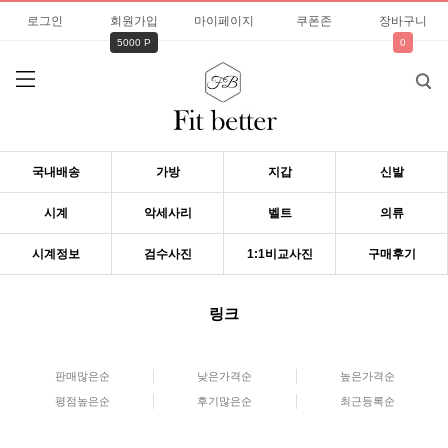
로그인
회원가입
마이페이지
쿠폰존
장바구니
5000 P
0
국내배송
가방
지갑
신발
시계
악세사리
벨트
의류
시계정보
검수사진
1:1비교사진
구매후기
링크
판매많은순
낮은가격순
높은가격순
평점높은순
후기많은순
최근등록순