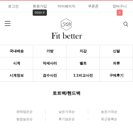
로그인
회원가입
마이페이지
쿠폰존
장바구니
5000 P
0
국내배송
가방
지갑
신발
시계
악세사리
벨트
의류
시계정보
검수사진
1:1비교사진
구매후기
토트백/핸드백
판매많은순
낮은가격순
높은가격순
평점높은순
후기많은순
최근등록순