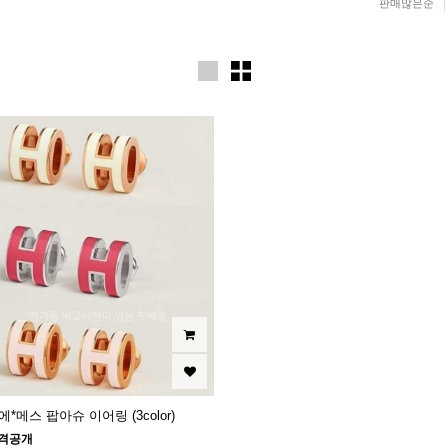
판매많은순
에*메스 팝아슈 이어링 (3color)
격공개