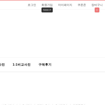
로그인
회원가입
마이페이지
쿠폰존
장바구니
5000 P
0
사진
1:1비교사진
구매후기