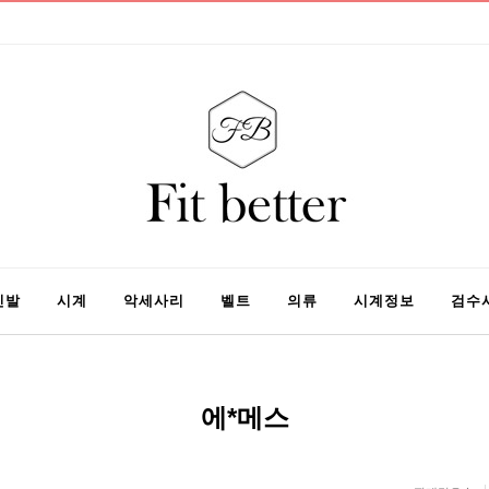
신발
시계
악세사리
벨트
의류
시계정보
검수
에*메스