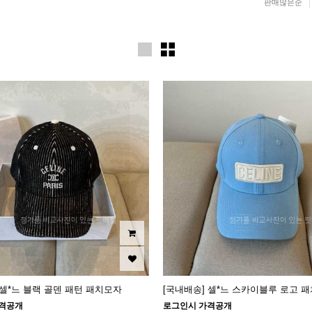
판매많은순
 셀*느 블랙 골덴 패턴 패치모자
[국내배송] 셀*느 스카이블루 로고 패
격공개
로그인시 가격공개