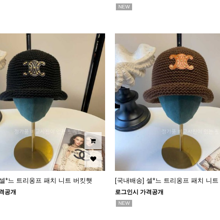
NEW
 셀*느 트리옹프 패치 니트 버킷햇
[국내배송] 셀*느 트리옹프 패치 니트
격공개
로그인시 가격공개
NEW