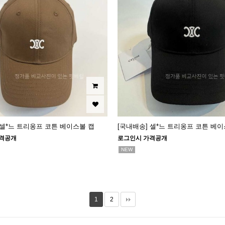
 셀*느 트리옹프 코튼 베이스볼 캡
[국내배송] 셀*느 트리옹프 코튼 베이
격공개
로그인시 가격공개
NEW
1
2