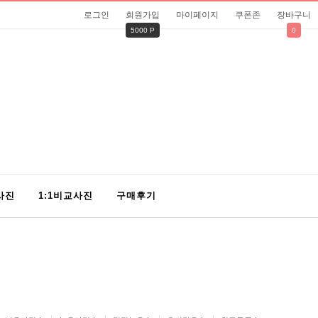
로그인
회원가입
마이페이지
쿠폰존
장바구니
5000 P
0
사진
1:1비교사진
구매후기