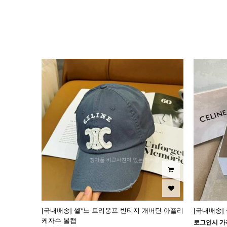
이미지크게보기
이미지작게보기
[국내배송] 셀*느 트리옹프 빈티지 개버딘 아플리
[국내배송]
케자수 볼캡
로그인시 가