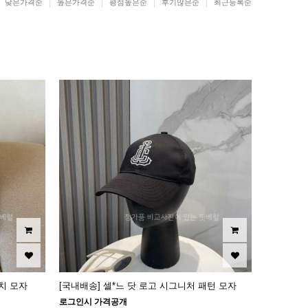
낮은가격순
높은가격순
평점높은순
후기많은순
최근등록순
치 모자
[국내배송] 셀*느 닷 로고 시그니처 패턴 모자
로그인시 가격공개