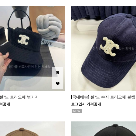
 셀*느 트리오페 벙거지
[국내배송] 셀*느 수지 트리오페 볼캡
격공개
로그인시 가격공개
NEW