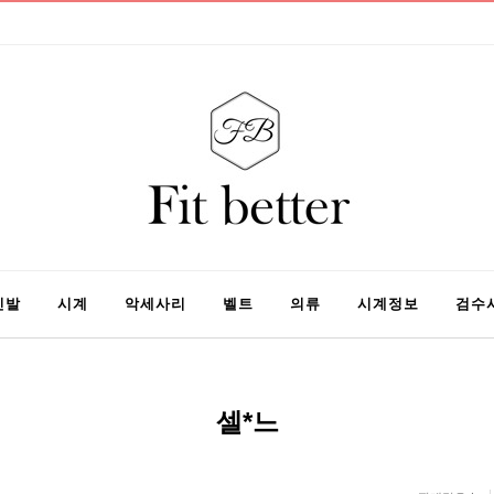
신발
시계
악세사리
벨트
의류
시계정보
검수
셀*느