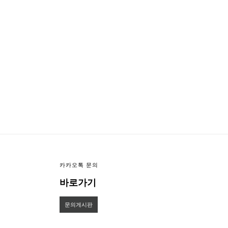
이미지크게보기
이미지작게보기
카카오톡 문의
바로가기
문의게시판