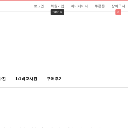
로그인
회원가입
마이페이지
쿠폰존
장바구니
5000 P
0
사진
1:1비교사진
구매후기