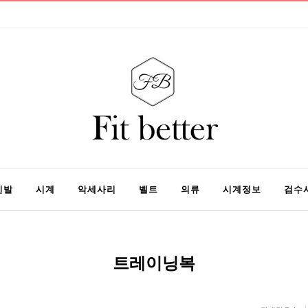
신발
시계
악세사리
벨트
의류
시계정보
검수
트레이닝복