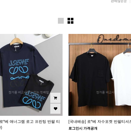
판매많은순
 로*베 애너그램 로고 프린팅 반팔 티
[국내배송] 로*베 자수포켓 반팔티셔츠 (2
r)
로그인시 가격공개