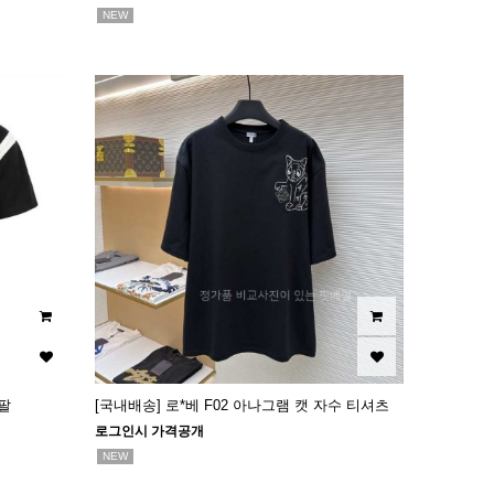
NEW
팔
[국내배송] 로*베 F02 아나그램 캣 자수 티셔츠
로그인시 가격공개
NEW