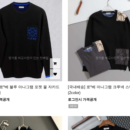
 로*베 블루 아나그램 포켓 울 자카드
[국내배송] 로*베 아나그램 크루넥 
버
(2color)
격공개
로그인시 가격공개
NEW