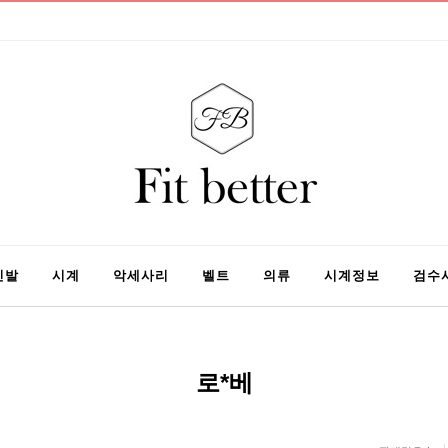
신발
시계
악세사리
벨트
의류
시계정보
검수
로*베