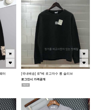
스웨터
[국내배송] 로*베 로고자수 롱 슬리브
로그인시 가격공개
NEW