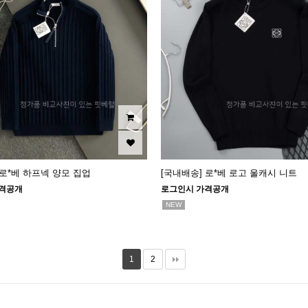
 로*베 하프넥 양모 집업
[국내배송] 로*베 로고 울캐시 니트
격공개
로그인시 가격공개
NEW
1
2