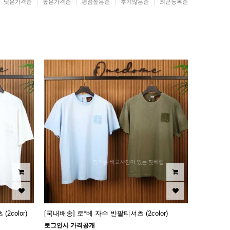
낮은가격순
높은가격순
평점높은순
후기많은순
최근등록순
color)
[국내배송] 로*베 자수 반팔티셔츠 (2color)
로그인시 가격공개