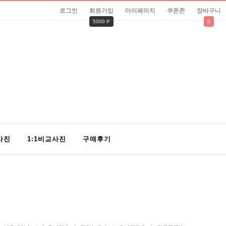
로그인
회원가입
마이페이지
쿠폰존
장바구니
5000 P
0
사진
1:1비교사진
구매후기