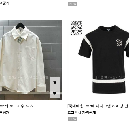
격공개
NEW
 로*베 로고자수 셔츠
[국내배송] 로*베 아나그램 라이닝 반
격공개
로그인시 가격공개
NEW