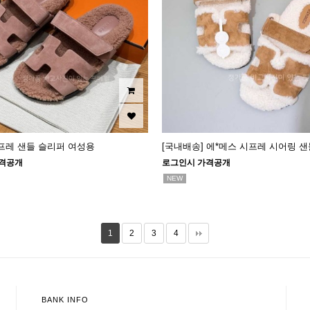
프레 샌들 슬리퍼 여성용
[국내배송] 에*메스 시프레 시어링 샌
격공개
로그인시 가격공개
NEW
1
2
3
4
BANK INFO