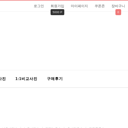
로그인
회원가입
마이페이지
쿠폰존
장바구니
5000 P
0
사진
1:1비교사진
구매후기