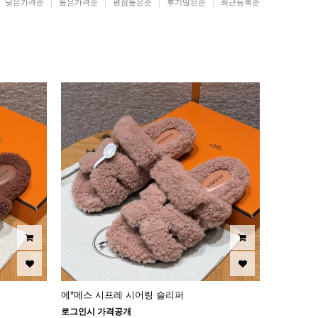
낮은가격순
높은가격순
평점높은순
후기많은순
최근등록순
에*메스 시프레 시어링 슬리퍼
로그인시 가격공개