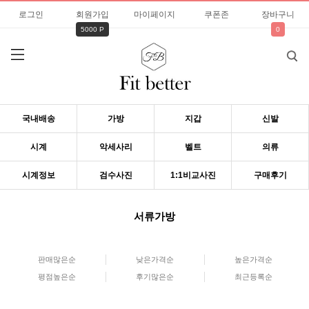
로그인
회원가입
마이페이지
쿠폰존
장바구니
5000 P
0
국내배송
가방
지갑
신발
시계
악세사리
벨트
의류
시계정보
검수사진
1:1비교사진
구매후기
서류가방
판매많은순
낮은가격순
높은가격순
평점높은순
후기많은순
최근등록순