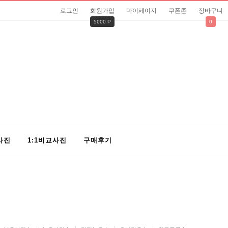
로그인
회원가입
마이페이지
쿠폰존
장바구니
5000 P
0
사진
1:1비교사진
구매후기