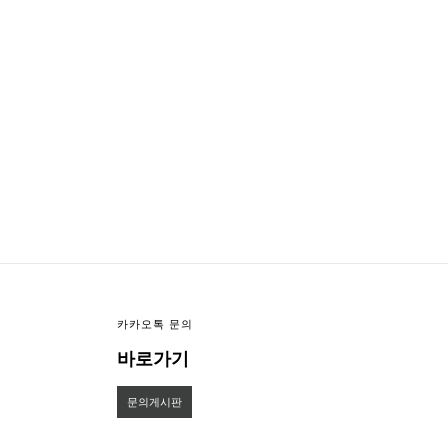
이미지크게보기
이미지작게보기
카카오톡 문의
바로가기
문의게시판