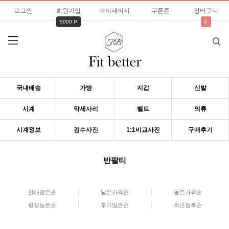
로그인
회원가입
마이페이지
쿠폰존
장바구니
5000 P
0
국내배송
가방
지갑
신발
시계
악세사리
벨트
의류
시계정보
검수사진
1:1비교사진
구매후기
반팔티
판매많은순
낮은가격순
높은가격순
평점높은순
후기많은순
최근등록순