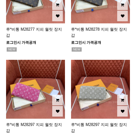
루*비통 M28277 지피 월릿 장지
루*비통 M28278 지피 월릿 장지
갑
갑
로그인시 가격공개
로그인시 가격공개
NEW
NEW
루*비통 M28297 지피 월릿 장지
루*비통 M28297 지피 월릿 장지
갑
갑