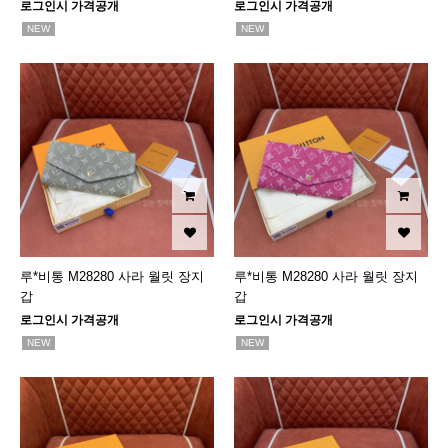
로그인시 가격공개
로그인시 가격공개
NEW
NEW
루*비통 M28280 사라 월릿 장지
루*비통 M28280 사라 월릿 장지
갑
갑
로그인시 가격공개
로그인시 가격공개
NEW
NEW