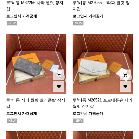
루*비통 M82256 사라 월릿 장지
루*비통 M27055 브라짜 월릿 장
갑
지갑
로그인시 가격공개
로그인시 가격공개
NEW
NEW
루*비통 지피 월릿 호리존탈 장지
루*비통 M26521 포르테퓨유 사라
갑
월릿 장지갑
로그인시 가격공개
로그인시 가격공개
NEW
NEW