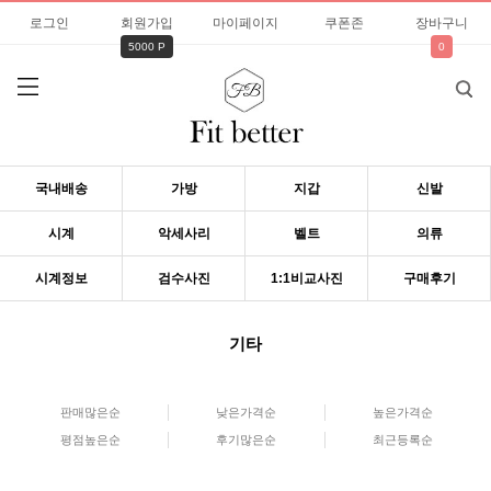
로그인
회원가입
마이페이지
쿠폰존
장바구니
5000 P
0
국내배송
가방
지갑
신발
시계
악세사리
벨트
의류
시계정보
검수사진
1:1비교사진
구매후기
기타
판매많은순
낮은가격순
높은가격순
평점높은순
후기많은순
최근등록순