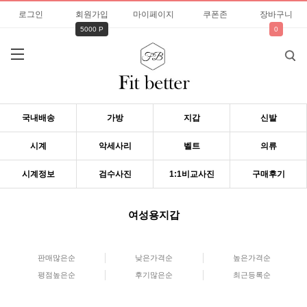
로그인
회원가입
마이페이지
쿠폰존
장바구니
5000 P
0
국내배송
가방
지갑
신발
시계
악세사리
벨트
의류
시계정보
검수사진
1:1비교사진
구매후기
여성용지갑
판매많은순
낮은가격순
높은가격순
평점높은순
후기많은순
최근등록순