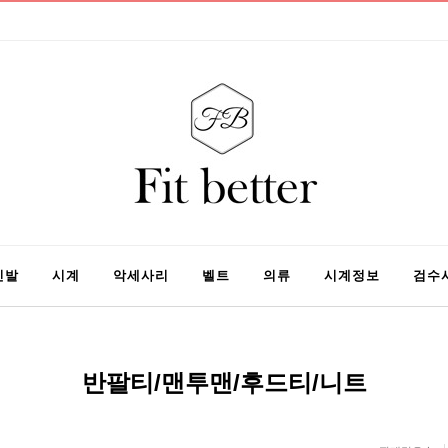
신발
시계
악세사리
벨트
의류
시계정보
검수
반팔티/맨투맨/후드티/니트