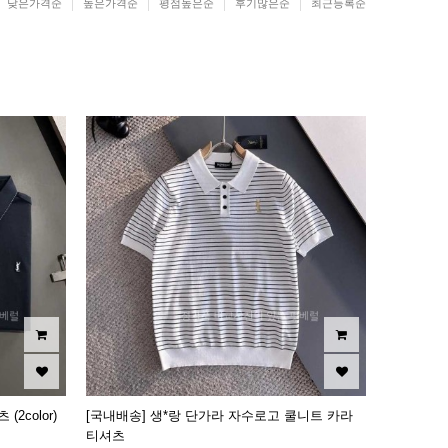
낮은가격순
높은가격순
평점높은순
후기많은순
최근등록순
2color)
[국내배송] 생*랑 단가라 자수로고 쿨니트 카라
티셔츠