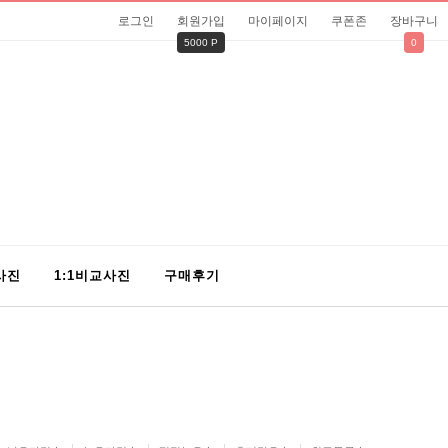
로그인
회원가입
마이페이지
쿠폰존
장바구니
5000 P
0
사진
1:1비교사진
구매후기