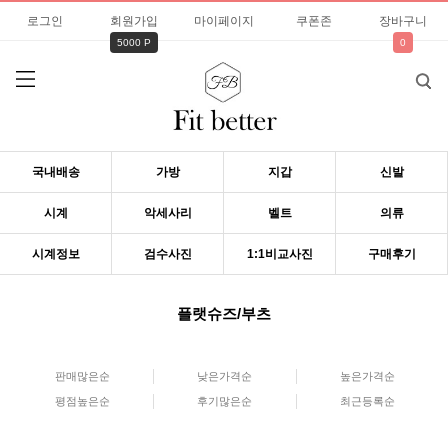
로그인
회원가입
마이페이지
쿠폰존
장바구니
5000 P
0
국내배송
가방
지갑
신발
시계
악세사리
벨트
의류
시계정보
검수사진
1:1비교사진
구매후기
플랫슈즈/부츠
판매많은순
낮은가격순
높은가격순
평점높은순
후기많은순
최근등록순