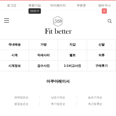
로그인
회원가입
마이페이지
쿠폰존
장바구니
5000 P
0
국내배송
가방
지갑
신발
시계
악세사리
벨트
의류
시계정보
검수사진
1:1비교사진
구매후기
아쿠아레이서
판매많은순
낮은가격순
높은가격순
평점높은순
후기많은순
최근등록순