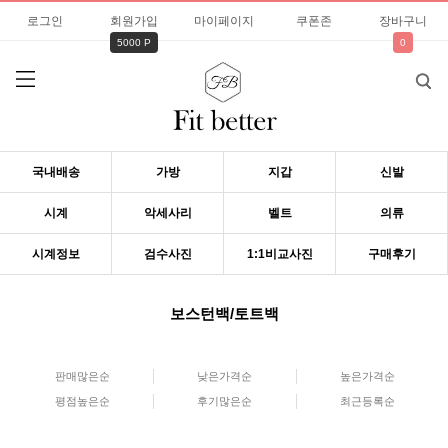
로그인
회원가입
마이페이지
쿠폰존
장바구니
5000 P
0
국내배송
가방
지갑
신발
시계
악세사리
벨트
의류
시계정보
검수사진
1:1비교사진
구매후기
보스턴백/토트백
판매많은순
낮은가격순
높은가격순
평점높은순
후기많은순
최근등록순